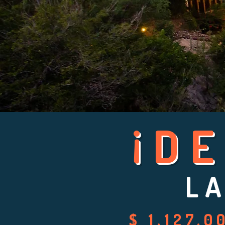
¡D
LA
$ 1.127.