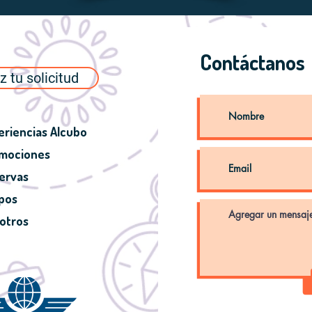
Contáctanos
z tu solicitud
eriencias Alcubo
mociones
ervas
pos
otros