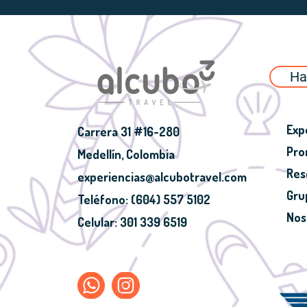
Ha
Exp
Carrera 31 #16-280
Pro
Medellín, Colombia
Res
experiencias@alcubotravel.com
Gru
Teléfono: (604) 557 5102
Nos
Celular: 301 339 6519