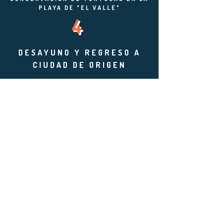
PLAYA DE "EL VALLE"
4
DESAYUNO Y REGRESO A
CIUDAD DE ORIGEN
Contáctar Asesor
Carrera 31 #16-280
Medellín, Colombia
experiencias@alcubotravel.com
Teléfono:
(604) 557 5102