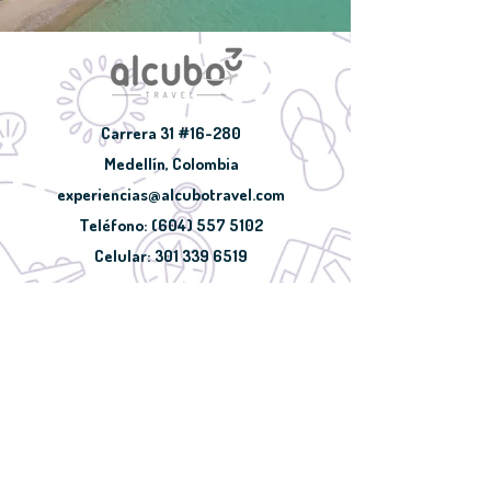
Carrera 31 #16-280
Medellín, Colombia
experiencias@alcubotravel.com
Teléfono:
(604) 557 5102
Celular:
301 339 6519
Haz tu solicitud
Aviso Legal
Protección de Datos
Contáctanos